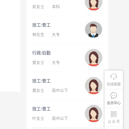
俞女士
·
本科
技工/普工
林先生
·
大专
行政/后勤
曾女士
·
大专
技工/普工
在线客服
黄女士
·
高中以下
会员中心
技工/普工
叶女士
·
高中以下
公 众 号